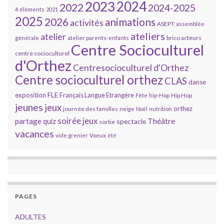
2023
2024
2022
2024-2025
4 éléments
2021
2025
2026
animations
activités
ASEPT
assemblée
ateliers
atelier
brico acteurs
générale
atelier parents-enfants
Centre Socioculturel
centre socioculturel
d'Orthez
Centresocioculturel d'Orthez
Centre socioculturel orthez
CLAS
danse
FLE
exposition
Français Langue Etrangère
Hip Hop
Fête
hip-Hop
jeunes
jeux
orthez
journée des familles
neige
Noël
nutrition
soirée jeux
partage
Théâtre
quiz
spectacle
sortie
vacances
vide grenier
Voeux
été
PAGES
ADULTES