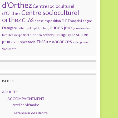
d'Orthez
Centresocioculturel
Centre socioculturel
d'Orthez
orthez
CLAS
FLE
exposition
danse
Français Langue
jeunes
jeux
Etrangère
Hip Hop
journée des
Fête
hip-Hop
soirée
partage
quiz
orthez
familles
neige
Noël
nutrition
vacances
jeux
Théâtre
spectacle
sortie
vide grenier
Voeux
été
PAGES
ADULTES
ACCOMPAGNEMENT
Atelier Mémoire
Défenseur des droits