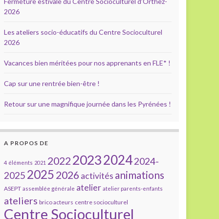
Fermeture estivale du Centre Socioculturel d’Orthez-
2026
Les ateliers socio-éducatifs du Centre Socioculturel
2026
Vacances bien méritées pour nos apprenants en FLE* !
Cap sur une rentrée bien-être !
Retour sur une magnifique journée dans les Pyrénées !
A PROPOS DE
2023
2024
2022
2024-
4 éléments
2021
2025
2026
animations
2025
activités
atelier
ASEPT
assemblée générale
atelier parents-enfants
ateliers
brico acteurs
centre socioculturel
Centre Socioculturel