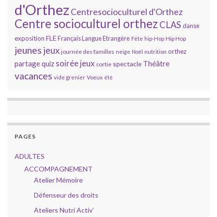
d'Orthez
Centresocioculturel d'Orthez
Centre socioculturel orthez
CLAS
danse
FLE
exposition
Français Langue Etrangère
Hip Hop
Fête
hip-Hop
jeunes
jeux
orthez
journée des familles
neige
Noël
nutrition
soirée jeux
partage
Théâtre
quiz
spectacle
sortie
vacances
vide grenier
Voeux
été
PAGES
ADULTES
ACCOMPAGNEMENT
Atelier Mémoire
Défenseur des droits
Ateliers Nutri Activ’