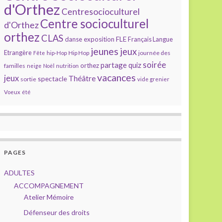
d'Orthez
Centresocioculturel
Centre socioculturel
d'Orthez
orthez
CLAS
FLE
exposition
danse
Français Langue
jeunes
jeux
Etrangère
Hip Hop
journée des
Fête
hip-Hop
soirée
partage
quiz
orthez
familles
neige
Noël
nutrition
vacances
jeux
Théâtre
spectacle
sortie
vide grenier
Voeux
été
PAGES
ADULTES
ACCOMPAGNEMENT
Atelier Mémoire
Défenseur des droits