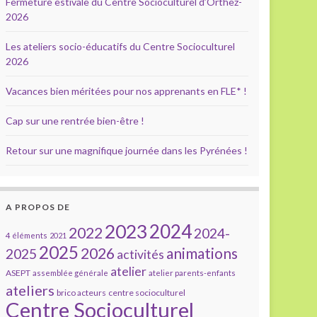
Fermeture estivale du Centre Socioculturel d’Orthez-
2026
Les ateliers socio-éducatifs du Centre Socioculturel
2026
Vacances bien méritées pour nos apprenants en FLE* !
Cap sur une rentrée bien-être !
Retour sur une magnifique journée dans les Pyrénées !
A PROPOS DE
2023
2024
2022
2024-
4 éléments
2021
2025
2026
animations
2025
activités
atelier
ASEPT
assemblée générale
atelier parents-enfants
ateliers
brico acteurs
centre socioculturel
Centre Socioculturel