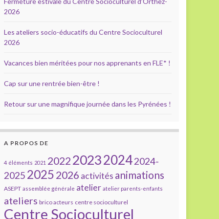
Fermeture estivale du Centre Socioculturel d’Orthez-
2026
Les ateliers socio-éducatifs du Centre Socioculturel
2026
Vacances bien méritées pour nos apprenants en FLE* !
Cap sur une rentrée bien-être !
Retour sur une magnifique journée dans les Pyrénées !
A PROPOS DE
2023
2024
2022
2024-
4 éléments
2021
2025
2026
animations
2025
activités
atelier
ASEPT
assemblée générale
atelier parents-enfants
ateliers
brico acteurs
centre socioculturel
Centre Socioculturel