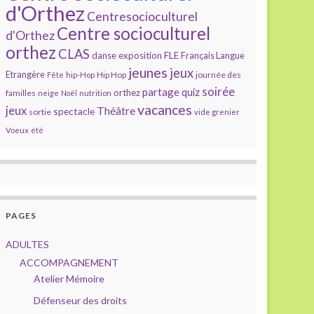
d'Orthez
Centresocioculturel
Centre socioculturel
d'Orthez
orthez
CLAS
FLE
exposition
danse
Français Langue
jeunes
jeux
Etrangère
Hip Hop
journée des
Fête
hip-Hop
soirée
partage
quiz
orthez
familles
neige
Noël
nutrition
vacances
jeux
Théâtre
spectacle
sortie
vide grenier
Voeux
été
PAGES
ADULTES
ACCOMPAGNEMENT
Atelier Mémoire
Défenseur des droits