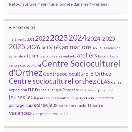
Retour sur une magnifique journée dans les Pyrénées !
A PROPOS DE
2023
2024
2022
2024-2025
4 éléments
2021
2025
2026
animations
activités
ASEPT
assemblée
ateliers
atelier
brico acteurs
générale
atelier parents-enfants
Centre Socioculturel
centre socioculturel
d'Orthez
Centresocioculturel d'Orthez
Centre socioculturel orthez
CLAS
danse
FLE
exposition
Français Langue Etrangère
Hip Hop
Fête
hip-Hop
jeunes
jeux
orthez
journée des familles
neige
Noël
nutrition
soirée jeux
partage
Théâtre
quiz
spectacle
sortie
vacances
vide grenier
Voeux
été