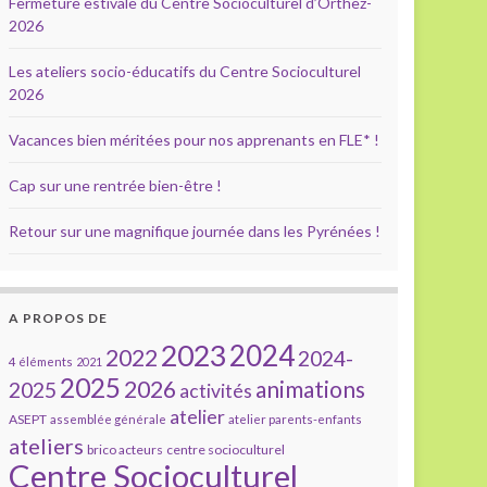
Fermeture estivale du Centre Socioculturel d’Orthez-
2026
Les ateliers socio-éducatifs du Centre Socioculturel
2026
Vacances bien méritées pour nos apprenants en FLE* !
Cap sur une rentrée bien-être !
Retour sur une magnifique journée dans les Pyrénées !
A PROPOS DE
2023
2024
2022
2024-
4 éléments
2021
2025
2026
animations
2025
activités
atelier
ASEPT
assemblée générale
atelier parents-enfants
ateliers
brico acteurs
centre socioculturel
Centre Socioculturel