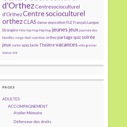
d'Orthez
Centresocioculturel
Centre socioculturel
d'Orthez
orthez
CLAS
FLE
exposition
danse
Français Langue
jeunes
jeux
Etrangère
Hip Hop
journée des
Fête
hip-Hop
soirée
partage
quiz
orthez
familles
neige
Noël
nutrition
vacances
jeux
Théâtre
spectacle
sortie
vide grenier
Voeux
été
PAGES
ADULTES
ACCOMPAGNEMENT
Atelier Mémoire
Défenseur des droits