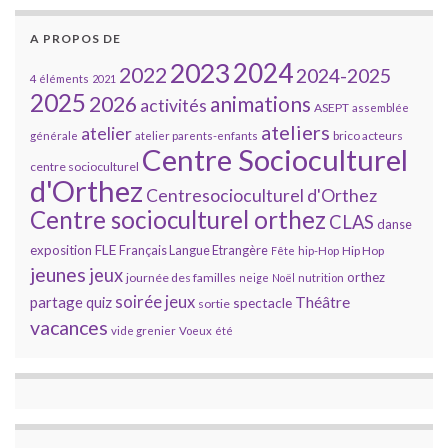
A PROPOS DE
2023
2024
2022
2024-2025
4 éléments
2021
2025
2026
animations
activités
ASEPT
assemblée
ateliers
atelier
brico acteurs
générale
atelier parents-enfants
Centre Socioculturel
centre socioculturel
d'Orthez
Centresocioculturel d'Orthez
Centre socioculturel orthez
CLAS
danse
FLE
exposition
Français Langue Etrangère
Hip Hop
Fête
hip-Hop
jeunes
jeux
orthez
journée des familles
neige
Noël
nutrition
soirée jeux
partage
Théâtre
quiz
spectacle
sortie
vacances
vide grenier
Voeux
été