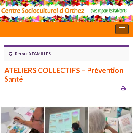
Toggl
Retour à
FAMILLES
ATELIERS COLLECTIFS – Prévention
Santé