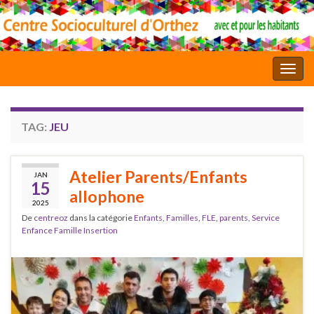
Toggl
TAG:
JEU
Atelier Parents/Enfants
JAN
15
allophone
2025
De
centreoz
dans la catégorie
Enfants
,
Familles
,
FLE
,
parents
,
Service
Enfance Famille Insertion