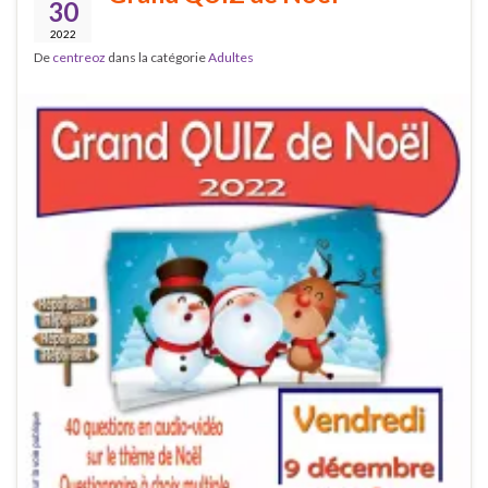
30
2022
De
centreoz
dans la catégorie
Adultes