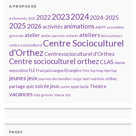
A PROPOS DE
2023
2024
2022
2024-2025
4 éléments
2021
2025
2026
animations
activités
ASEPT
assemblée
ateliers
atelier
brico acteurs
générale
atelier parents-enfants
Centre Socioculturel
centre socioculturel
d'Orthez
Centresocioculturel d'Orthez
Centre socioculturel orthez
CLAS
danse
FLE
exposition
Français Langue Etrangère
Hip Hop
Fête
hip-Hop
jeunes
jeux
orthez
journée des familles
neige
Noël
nutrition
soirée jeux
partage
Théâtre
quiz
spectacle
sortie
vacances
vide grenier
Voeux
été
PAGES