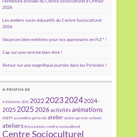
Fermeture estivale du Centre Socioculturel d’Orthez-
2026
Les ateliers socio-éducatifs du Centre Socioculturel
2026
Vacances bien méritées pour nos apprenants en FLE* !
Cap sur une rentrée bien-être !
Retour sur une magnifique journée dans les Pyrénées !
A PROPOS DE
2023
2024
2022
2024-
4 éléments
2021
2025
2026
animations
2025
activités
atelier
ASEPT
assemblée générale
atelier parents-enfants
ateliers
brico acteurs
centre socioculturel
Centre Socioculturel