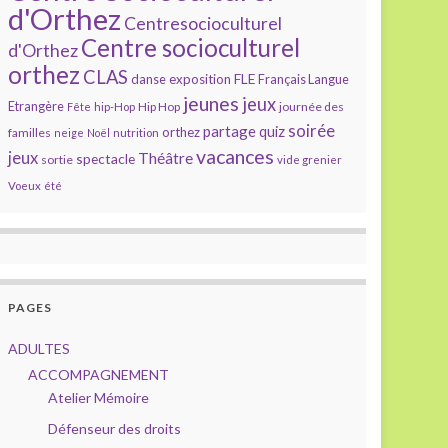
d'Orthez
Centresocioculturel
Centre socioculturel
d'Orthez
orthez
CLAS
FLE
exposition
danse
Français Langue
jeunes
jeux
Etrangère
Hip Hop
journée des
Fête
hip-Hop
soirée
partage
quiz
orthez
familles
neige
Noël
nutrition
vacances
jeux
Théâtre
spectacle
sortie
vide grenier
Voeux
été
PAGES
ADULTES
ACCOMPAGNEMENT
Atelier Mémoire
Défenseur des droits