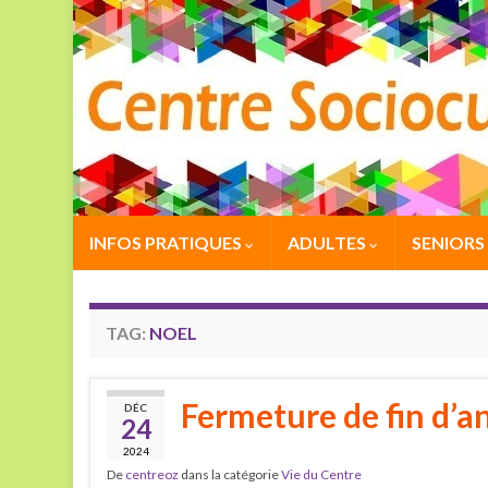
INFOS PRATIQUES
ADULTES
SENIORS
TAG:
NOEL
Fermeture de fin d’a
DÉC
24
2024
De
centreoz
dans la catégorie
Vie du Centre