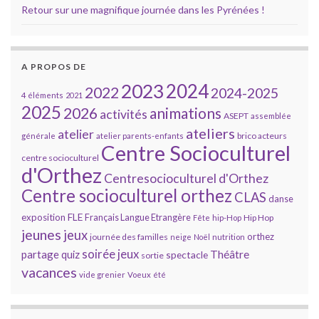
Retour sur une magnifique journée dans les Pyrénées !
A PROPOS DE
2023
2024
2022
2024-2025
4 éléments
2021
2025
2026
animations
activités
ASEPT
assemblée
ateliers
atelier
brico acteurs
générale
atelier parents-enfants
Centre Socioculturel
centre socioculturel
d'Orthez
Centresocioculturel d'Orthez
Centre socioculturel orthez
CLAS
danse
FLE
exposition
Français Langue Etrangère
Hip Hop
Fête
hip-Hop
jeunes
jeux
orthez
journée des familles
neige
Noël
nutrition
soirée jeux
partage
Théâtre
quiz
spectacle
sortie
vacances
vide grenier
Voeux
été