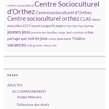
Centre Socioculturel
centre socioculturel
d'Orthez
Centresocioculturel d'Orthez
Centre socioculturel orthez
CLAS
danse
FLE
exposition
Français Langue Etrangère
Hip Hop
Fête
hip-Hop
jeunes
jeux
orthez
journée des familles
neige
Noël
nutrition
soirée jeux
partage
Théâtre
quiz
spectacle
sortie
vacances
vide grenier
Voeux
été
PAGES
ADULTES
ACCOMPAGNEMENT
Atelier Mémoire
Défenseur des droits