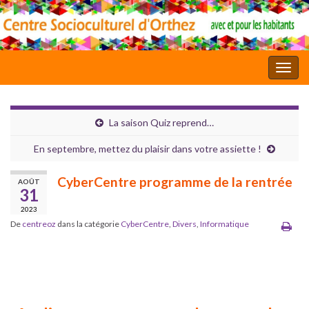
Toggl
La saison Quiz reprend…
En septembre, mettez du plaisir dans votre assiette !
CyberCentre programme de la rentrée
AOÛT
31
2023
De
centreoz
dans la catégorie
CyberCentre
,
Divers
,
Informatique