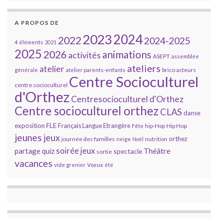
A PROPOS DE
2023
2024
2022
2024-2025
4 éléments
2021
2025
2026
animations
activités
ASEPT
assemblée
ateliers
atelier
brico acteurs
générale
atelier parents-enfants
Centre Socioculturel
centre socioculturel
d'Orthez
Centresocioculturel d'Orthez
Centre socioculturel orthez
CLAS
danse
FLE
exposition
Français Langue Etrangère
Hip Hop
Fête
hip-Hop
jeunes
jeux
orthez
journée des familles
neige
Noël
nutrition
soirée jeux
partage
Théâtre
quiz
spectacle
sortie
vacances
vide grenier
Voeux
été