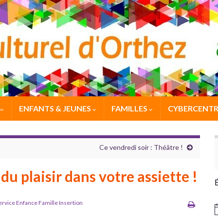
ENFANTS & JEUNES
FAMILLES
CYBERCENTR
Ce vendredi soir : Théâtre !
u plaisir dans votre assiette !
ervice Enfance Famille Insertion