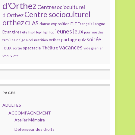
d'Orthez
Centresocioculturel
Centre socioculturel
d'Orthez
orthez
CLAS
FLE
exposition
danse
Français Langue
jeunes
jeux
Etrangère
Hip Hop
journée des
Fête
hip-Hop
soirée
partage
quiz
orthez
familles
neige
Noël
nutrition
vacances
jeux
Théâtre
spectacle
sortie
vide grenier
Voeux
été
PAGES
ADULTES
ACCOMPAGNEMENT
Atelier Mémoire
Défenseur des droits