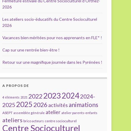
Fermeture estivale du Centre Socioculturel d’Orthez-
2026
Les ateliers socio-éducatifs du Centre Socioculturel
2026
Vacances bien méritées pour nos apprenants en FLE* !
Cap sur une rentrée bien-être !
Retour sur une magnifique journée dans les Pyrénées !
A PROPOS DE
2023
2024
2022
2024-
4 éléments
2021
2025
2026
animations
2025
activités
atelier
ASEPT
assemblée générale
atelier parents-enfants
ateliers
brico acteurs
centre socioculturel
Centre Socioculturel