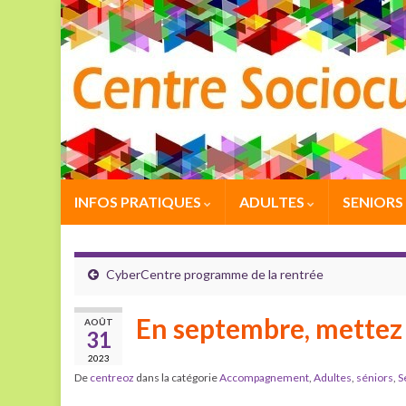
INFOS PRATIQUES
ADULTES
SENIORS
CyberCentre programme de la rentrée
En septembre, mettez d
AOÛT
31
2023
De
centreoz
dans la catégorie
Accompagnement
,
Adultes
,
séniors
,
S