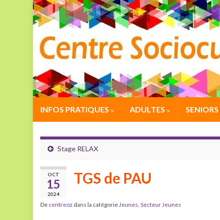
INFOS PRATIQUES
ADULTES
SENIORS
Stage RELAX
TGS de PAU
OCT
15
2024
De
centreoz
dans la catégorie
Jeunes
,
Secteur Jeunes