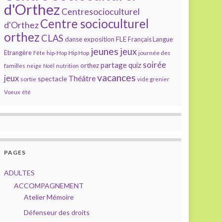
d'Orthez
Centresocioculturel
Centre socioculturel
d'Orthez
orthez
CLAS
FLE
exposition
danse
Français Langue
jeunes
jeux
Etrangère
Hip Hop
journée des
Fête
hip-Hop
soirée
partage
quiz
orthez
familles
neige
Noël
nutrition
vacances
jeux
Théâtre
spectacle
sortie
vide grenier
Voeux
été
PAGES
ADULTES
ACCOMPAGNEMENT
Atelier Mémoire
Défenseur des droits