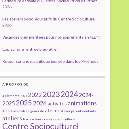
Fermeture estivale du Centre Socioculturel d’Orthez-
2026
Les ateliers socio-éducatifs du Centre Socioculturel
2026
Vacances bien méritées pour nos apprenants en FLE* !
Cap sur une rentrée bien-être !
Retour sur une magnifique journée dans les Pyrénées !
A PROPOS DE
2023
2024
2022
2024-
4 éléments
2021
2025
2026
animations
2025
activités
atelier
ASEPT
assemblée générale
atelier parents-enfants
ateliers
brico acteurs
centre socioculturel
Centre Socioculturel