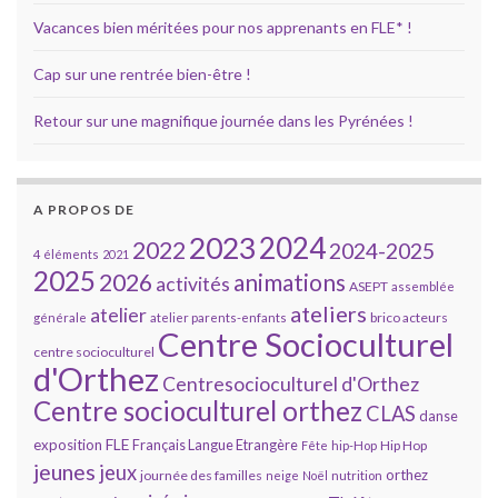
Vacances bien méritées pour nos apprenants en FLE* !
Cap sur une rentrée bien-être !
Retour sur une magnifique journée dans les Pyrénées !
A PROPOS DE
2023
2024
2022
2024-2025
4 éléments
2021
2025
2026
animations
activités
ASEPT
assemblée
ateliers
atelier
brico acteurs
générale
atelier parents-enfants
Centre Socioculturel
centre socioculturel
d'Orthez
Centresocioculturel d'Orthez
Centre socioculturel orthez
CLAS
danse
FLE
exposition
Français Langue Etrangère
Hip Hop
Fête
hip-Hop
jeunes
jeux
orthez
journée des familles
neige
Noël
nutrition