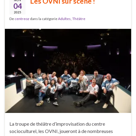
Les OVNI sur scène !
04
2025
De
centreoz
dans la catégorie
Adultes
,
Théâtre
La troupe de théâtre d’improvisation du centre
socioculturel, les OVNI, joueront à de nombreuses