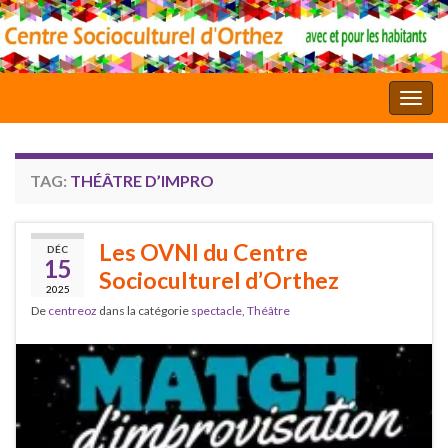
Toggl
TAG:
THÉÂTRE D’IMPRO
Les OVNI du Centre
DÉC
15
Socioculturel d’Orthez
2025
De
centreoz
dans la catégorie
spectacle
,
Théâtre