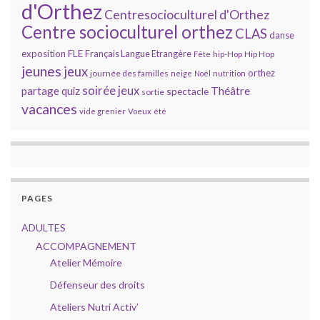
d'Orthez
Centresocioculturel d'Orthez
Centre socioculturel orthez
CLAS
danse
FLE
exposition
Français Langue Etrangère
Hip Hop
Fête
hip-Hop
jeunes
jeux
orthez
journée des familles
neige
Noël
nutrition
soirée jeux
partage
Théâtre
quiz
spectacle
sortie
vacances
vide grenier
Voeux
été
PAGES
ADULTES
ACCOMPAGNEMENT
Atelier Mémoire
Défenseur des droits
Ateliers Nutri Activ’