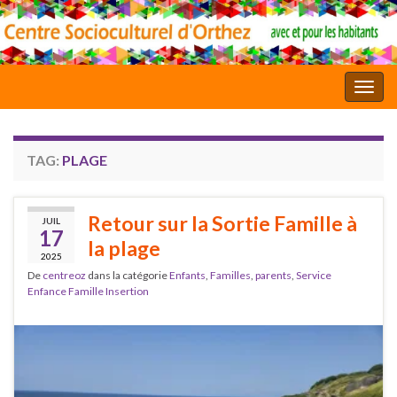
Toggl
TAG:
PLAGE
Retour sur la Sortie Famille à
JUIL
17
la plage
2025
De
centreoz
dans la catégorie
Enfants
,
Familles
,
parents
,
Service
Enfance Famille Insertion