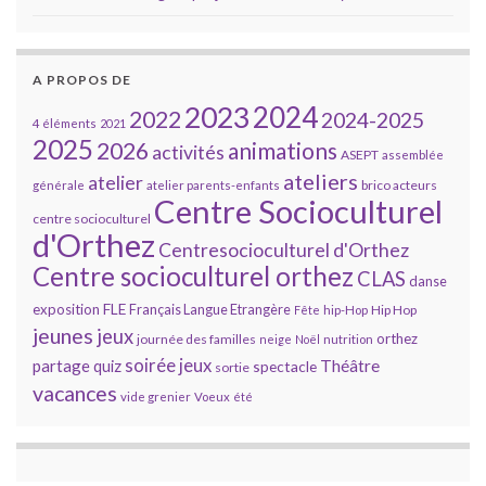
A PROPOS DE
2023
2024
2022
2024-2025
4 éléments
2021
2025
2026
animations
activités
ASEPT
assemblée
ateliers
atelier
brico acteurs
générale
atelier parents-enfants
Centre Socioculturel
centre socioculturel
d'Orthez
Centresocioculturel d'Orthez
Centre socioculturel orthez
CLAS
danse
FLE
exposition
Français Langue Etrangère
Hip Hop
Fête
hip-Hop
jeunes
jeux
orthez
journée des familles
neige
Noël
nutrition
soirée jeux
partage
Théâtre
quiz
spectacle
sortie
vacances
vide grenier
Voeux
été