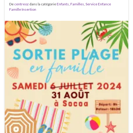
De
centreoz
dans la catégorie
Enfants
,
Familles
,
Service Enfance
Famille Insertion