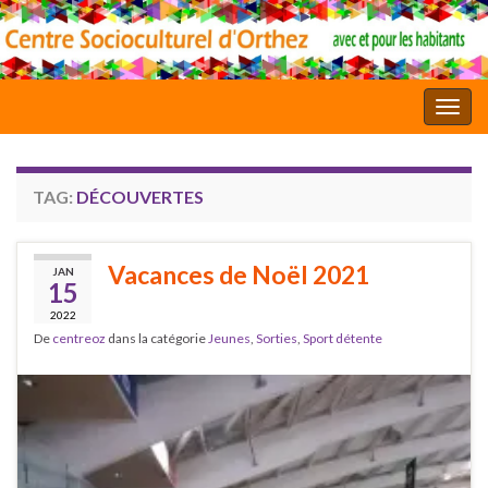
Toggl
TAG:
DÉCOUVERTES
Vacances de Noël 2021
JAN
15
2022
De
centreoz
dans la catégorie
Jeunes
,
Sorties
,
Sport détente