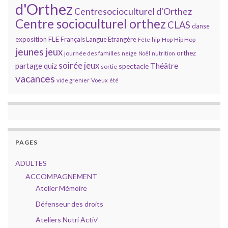
d'Orthez
Centresocioculturel d'Orthez
Centre socioculturel orthez
CLAS
danse
FLE
exposition
Français Langue Etrangère
Hip Hop
Fête
hip-Hop
jeunes
jeux
orthez
journée des familles
neige
Noël
nutrition
soirée jeux
partage
Théâtre
quiz
spectacle
sortie
vacances
vide grenier
Voeux
été
PAGES
ADULTES
ACCOMPAGNEMENT
Atelier Mémoire
Défenseur des droits
Ateliers Nutri Activ’