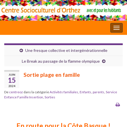
Toggl
Une fresque collective et intergénérationnelle
Le Break au passage de la flamme olympique
Sortie plage en famille
JUIN
15
2024
De
centreoz
dans la catégorie
Activités familiales
,
Enfants
,
parents
,
Service
Enfance Famille Insertion
,
Sorties
En route pour la Côte Basque
!