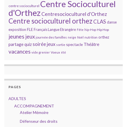
Centre Socioculturel
centre socioculturel
d'Orthez
Centresocioculturel d'Orthez
Centre socioculturel orthez
CLAS
danse
FLE
exposition
Français Langue Etrangère
Hip Hop
Fête
hip-Hop
jeunes
jeux
orthez
journée des familles
neige
Noël
nutrition
soirée jeux
partage
Théâtre
quiz
spectacle
sortie
vacances
vide grenier
Voeux
été
PAGES
ADULTES
ACCOMPAGNEMENT
Atelier Mémoire
Défenseur des droits