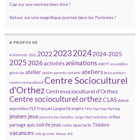
Cap sur une rentrée bien-être !
Retour sur une magnifique journée dans les Pyrénées !
A PROPOS DE
2023
2024
2022
2024-2025
4 éléments
2021
2025
2026
animations
activités
ASEPT
assemblée
ateliers
atelier
brico acteurs
générale
atelier parents-enfants
Centre Socioculturel
centre socioculturel
d'Orthez
Centresocioculturel d'Orthez
Centre socioculturel orthez
CLAS
danse
FLE
exposition
Français Langue Etrangère
Hip Hop
Fête
hip-Hop
jeunes
jeux
orthez
journée des familles
neige
Noël
nutrition
soirée jeux
partage
Théâtre
quiz
spectacle
sortie
vacances
vide grenier
Voeux
été