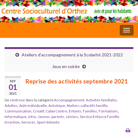
Toggl
Ateliers d’accompagnement à la Scolarité 2021-2022
Jeux en soirée
Reprise des activités septembre 2021
SEP
01
2021
De
centreoz
dans la catégorie
Accompagnement
,
Activités familiales
,
Adultes
,
Aide individuelle
,
Artistique
,
Ateliers collectifs famille
,
Communication
,
Créatif
,
CyberCentre
,
Enfants
,
Familles
,
Formations
,
Informatique
,
infos
,
Jeunes
,
parents
,
séniors
,
Service Enfance Famille
Insertion
,
Services
,
Sport détente