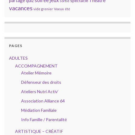
soirée jeux
partage
Théâtre
quiz
spectacle
sortie
vacances
vide grenier
Voeux
été
PAGES
ADULTES
ACCOMPAGNEMENT
Atelier Mémoire
Défenseur des droits
Ateliers Nutri Activ’
Association Alliance 64
Médiation Familiale
Info Famille / Parentalité
ARTISTIQUE – CRÉATIF