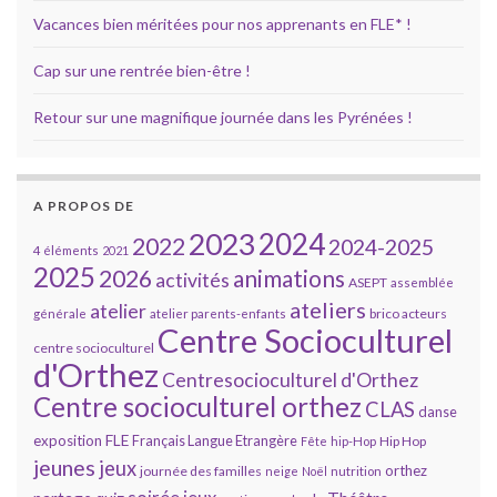
Vacances bien méritées pour nos apprenants en FLE* !
Cap sur une rentrée bien-être !
Retour sur une magnifique journée dans les Pyrénées !
A PROPOS DE
2023
2024
2022
2024-2025
4 éléments
2021
2025
2026
animations
activités
ASEPT
assemblée
ateliers
atelier
brico acteurs
générale
atelier parents-enfants
Centre Socioculturel
centre socioculturel
d'Orthez
Centresocioculturel d'Orthez
Centre socioculturel orthez
CLAS
danse
FLE
exposition
Français Langue Etrangère
Hip Hop
Fête
hip-Hop
jeunes
jeux
orthez
journée des familles
neige
Noël
nutrition