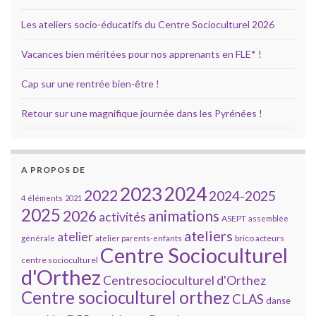
Les ateliers socio-éducatifs du Centre Socioculturel 2026
Vacances bien méritées pour nos apprenants en FLE* !
Cap sur une rentrée bien-être !
Retour sur une magnifique journée dans les Pyrénées !
A PROPOS DE
2023
2024
2022
2024-2025
4 éléments
2021
2025
2026
animations
activités
ASEPT
assemblée
ateliers
atelier
brico acteurs
générale
atelier parents-enfants
Centre Socioculturel
centre socioculturel
d'Orthez
Centresocioculturel d'Orthez
Centre socioculturel orthez
CLAS
danse