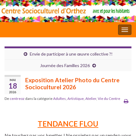
Toggl
Envie de participer à une œuvre collective ?!
Journée des Familles 2026
Exposition Atelier Photo du Centre
MAI
18
Socioculturel 2026
2026
De
centreoz
dans la catégorie
Adultes
,
Artistique
,
Atelier
,
Vie du Centre
TENDANCE FLOU
Ne touchez pas vos lunettes ! Ne projetez pas un rendez-vous