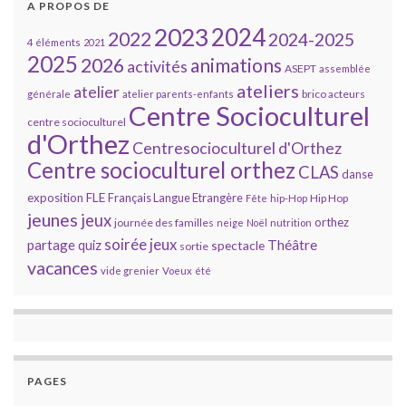
A PROPOS DE
2023
2024
2022
2024-2025
4 éléments
2021
2025
2026
animations
activités
ASEPT
assemblée
ateliers
atelier
brico acteurs
générale
atelier parents-enfants
Centre Socioculturel
centre socioculturel
d'Orthez
Centresocioculturel d'Orthez
Centre socioculturel orthez
CLAS
danse
FLE
exposition
Français Langue Etrangère
Hip Hop
Fête
hip-Hop
jeunes
jeux
orthez
journée des familles
neige
Noël
nutrition
soirée jeux
partage
Théâtre
quiz
spectacle
sortie
vacances
vide grenier
Voeux
été
PAGES