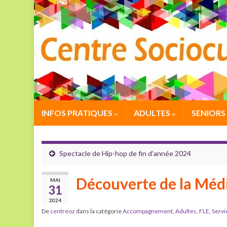
INFOS PRATIQUES
ADULTES
SENIORS
Spectacle de Hip-hop de fin d’année 2024
Découverte de la Méd
MAI
31
2024
De
centreoz
dans la catégorie
Accompagnement
,
Adultes
,
FLE
,
Servi