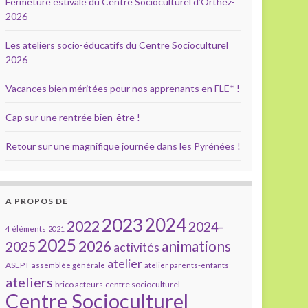
Fermeture estivale du Centre Socioculturel d’Orthez-
2026
Les ateliers socio-éducatifs du Centre Socioculturel
2026
Vacances bien méritées pour nos apprenants en FLE* !
Cap sur une rentrée bien-être !
Retour sur une magnifique journée dans les Pyrénées !
A PROPOS DE
2023
2024
2022
2024-
4 éléments
2021
2025
2026
animations
2025
activités
atelier
ASEPT
assemblée générale
atelier parents-enfants
ateliers
brico acteurs
centre socioculturel
Centre Socioculturel