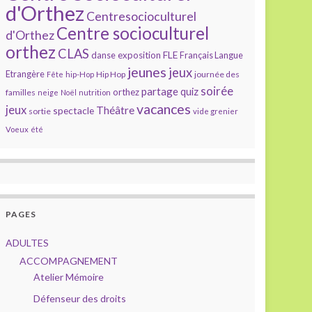
d'Orthez
Centresocioculturel
Centre socioculturel
d'Orthez
orthez
CLAS
FLE
exposition
danse
Français Langue
jeunes
jeux
Etrangère
Hip Hop
journée des
Fête
hip-Hop
soirée
partage
quiz
orthez
familles
neige
Noël
nutrition
vacances
jeux
Théâtre
spectacle
sortie
vide grenier
Voeux
été
PAGES
ADULTES
ACCOMPAGNEMENT
Atelier Mémoire
Défenseur des droits