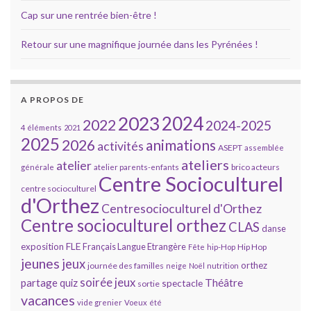
Cap sur une rentrée bien-être !
Retour sur une magnifique journée dans les Pyrénées !
A PROPOS DE
2023
2024
2022
2024-2025
4 éléments
2021
2025
2026
animations
activités
ASEPT
assemblée
ateliers
atelier
brico acteurs
générale
atelier parents-enfants
Centre Socioculturel
centre socioculturel
d'Orthez
Centresocioculturel d'Orthez
Centre socioculturel orthez
CLAS
danse
FLE
exposition
Français Langue Etrangère
Hip Hop
Fête
hip-Hop
jeunes
jeux
orthez
journée des familles
neige
Noël
nutrition
soirée jeux
partage
Théâtre
quiz
spectacle
sortie
vacances
vide grenier
Voeux
été