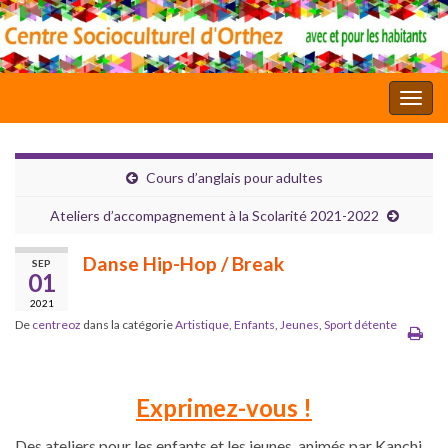
Toggl
Cours d’anglais pour adultes
Ateliers d’accompagnement à la Scolarité 2021-2022
Danse Hip-Hop / Break
SEP
01
2021
De
centreoz
dans la catégorie
Artistique
,
Enfants
,
Jeunes
,
Sport détente
Exprimez-vous !
Des ateliers pour les enfants et les jeunes, animés par Kanchi,