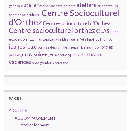
ateliers
atelier
brico acteurs
générale
atelier parents-enfants
Centre Socioculturel
centre socioculturel
d'Orthez
Centresocioculturel d'Orthez
Centre socioculturel orthez
CLAS
danse
FLE
exposition
Français Langue Etrangère
Hip Hop
Fête
hip-Hop
jeunes
jeux
orthez
journée des familles
neige
Noël
nutrition
soirée jeux
partage
Théâtre
quiz
spectacle
sortie
vacances
vide grenier
Voeux
été
PAGES
ADULTES
ACCOMPAGNEMENT
Atelier Mémoire