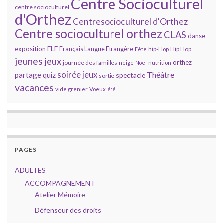
Centre Socioculturel
centre socioculturel
d'Orthez
Centresocioculturel d'Orthez
Centre socioculturel orthez
CLAS
danse
FLE
exposition
Français Langue Etrangère
Hip Hop
Fête
hip-Hop
jeunes
jeux
orthez
journée des familles
neige
Noël
nutrition
soirée jeux
partage
Théâtre
quiz
spectacle
sortie
vacances
vide grenier
Voeux
été
PAGES
ADULTES
ACCOMPAGNEMENT
Atelier Mémoire
Défenseur des droits