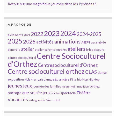
Retour sur une magnifique journée dans les Pyrénées !
A PROPOS DE
2023
2024
2022
2024-2025
4 éléments
2021
2025
2026
animations
activités
ASEPT
assemblée
ateliers
atelier
brico acteurs
générale
atelier parents-enfants
Centre Socioculturel
centre socioculturel
d'Orthez
Centresocioculturel d'Orthez
Centre socioculturel orthez
CLAS
danse
FLE
exposition
Français Langue Etrangère
Hip Hop
Fête
hip-Hop
jeunes
jeux
orthez
journée des familles
neige
Noël
nutrition
soirée jeux
partage
Théâtre
quiz
spectacle
sortie
vacances
vide grenier
Voeux
été