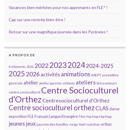
Vacances bien méritées pour nos apprenants en FLE* !
Cap sur une rentrée bien-être !
Retour sur une magnifique journée dans les Pyrénées !
A PROPOS DE
2023
2024
2022
2024-2025
4 éléments
2021
2025
2026
animations
activités
ASEPT
assemblée
ateliers
atelier
brico acteurs
générale
atelier parents-enfants
Centre Socioculturel
centre socioculturel
d'Orthez
Centresocioculturel d'Orthez
Centre socioculturel orthez
CLAS
danse
FLE
exposition
Français Langue Etrangère
Hip Hop
Fête
hip-Hop
jeunes
jeux
orthez
journée des familles
neige
Noël
nutrition