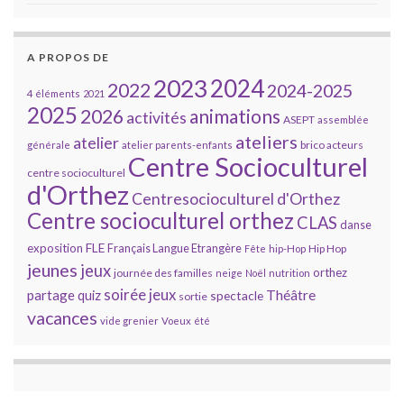
A PROPOS DE
2023
2024
2022
2024-2025
4 éléments
2021
2025
2026
animations
activités
ASEPT
assemblée
ateliers
atelier
brico acteurs
générale
atelier parents-enfants
Centre Socioculturel
centre socioculturel
d'Orthez
Centresocioculturel d'Orthez
Centre socioculturel orthez
CLAS
danse
FLE
exposition
Français Langue Etrangère
Hip Hop
Fête
hip-Hop
jeunes
jeux
orthez
journée des familles
neige
Noël
nutrition
soirée jeux
partage
Théâtre
quiz
spectacle
sortie
vacances
vide grenier
Voeux
été