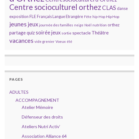
Centre socioculturel orthez
CLAS
danse
FLE
exposition
Français Langue Etrangère
Hip Hop
Fête
hip-Hop
jeunes
jeux
orthez
journée des familles
neige
Noël
nutrition
soirée jeux
partage
Théâtre
quiz
spectacle
sortie
vacances
vide grenier
Voeux
été
PAGES
ADULTES
ACCOMPAGNEMENT
Atelier Mémoire
Défenseur des droits
Ateliers Nutri Activ’
Association Alliance 64