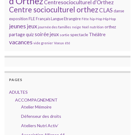
d'Orthez
Centresocioculturel d'Orthez
Centre socioculturel orthez
CLAS
danse
FLE
exposition
Français Langue Etrangère
Hip Hop
Fête
hip-Hop
jeunes
jeux
orthez
journée des familles
neige
Noël
nutrition
soirée jeux
partage
Théâtre
quiz
spectacle
sortie
vacances
vide grenier
Voeux
été
PAGES
ADULTES
ACCOMPAGNEMENT
Atelier Mémoire
Défenseur des droits
Ateliers Nutri Activ’
Association Alliance 64