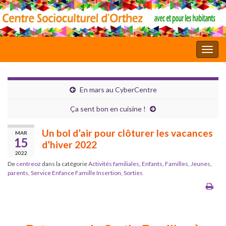
Toggl
En mars au CyberCentre
Ça sent bon en cuisine !
Un bol d’air pour clôturer les vacances
MAR
15
d’hiver 2022
2022
De
centreoz
dans la catégorie
Activités familiales
,
Enfants
,
Familles
,
Jeunes
,
parents
,
Service Enfance Famille Insertion
,
Sorties