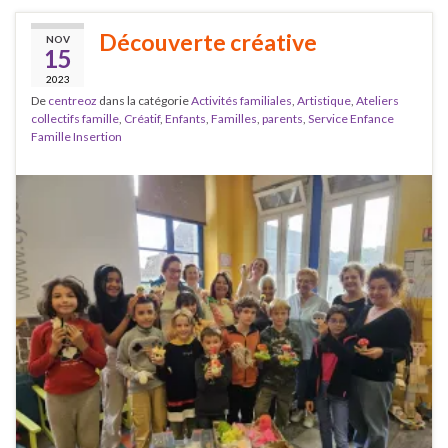
Découverte créative
NOV
15
2023
De
centreoz
dans la catégorie
Activités familiales
,
Artistique
,
Ateliers
collectifs famille
,
Créatif
,
Enfants
,
Familles
,
parents
,
Service Enfance
Famille Insertion