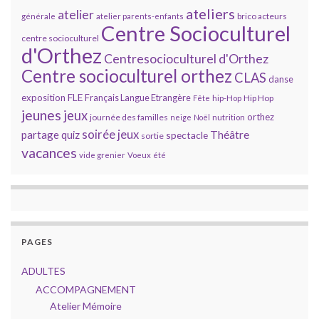
ateliers
atelier
brico acteurs
générale
atelier parents-enfants
Centre Socioculturel
centre socioculturel
d'Orthez
Centresocioculturel d'Orthez
Centre socioculturel orthez
CLAS
danse
FLE
exposition
Français Langue Etrangère
Hip Hop
Fête
hip-Hop
jeunes
jeux
orthez
journée des familles
neige
Noël
nutrition
soirée jeux
partage
Théâtre
quiz
spectacle
sortie
vacances
vide grenier
Voeux
été
PAGES
ADULTES
ACCOMPAGNEMENT
Atelier Mémoire