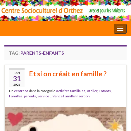
Toggl
TAG:
PARENTS-ENFANTS
Et si on créait en famille ?
JAN
31
2026
De
centreoz
dans la catégorie
Activités familiales
,
Atelier
,
Enfants
,
Familles
,
parents
,
Service Enfance Famille Insertion