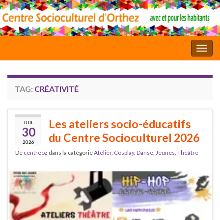
Toggl
TAG:
CRÉATIVITÉ
Les ateliers socio-éducatifs
JUIL
30
du Centre Socioculturel 2026
2026
De
centreoz
dans la catégorie
Atelier
,
Cosplay
,
Danse
,
Jeunes
,
Théâtre