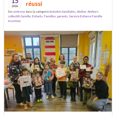
15
réussi
2026
De
centreoz
dans la catégorie
Activités familiales
,
Atelier
,
Ateliers
collectifs famille
,
Enfants
,
Familles
,
parents
,
Service Enfance Famille
Insertion