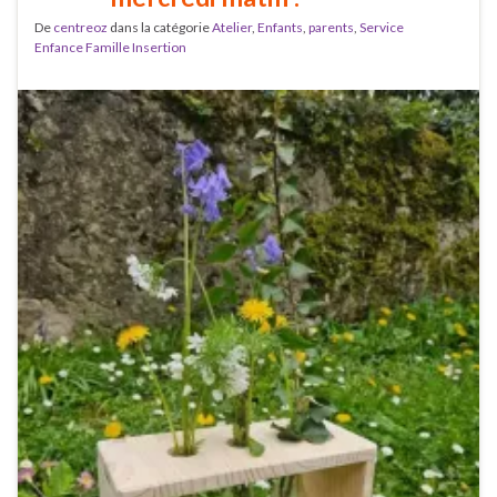
De
centreoz
dans la catégorie
Atelier
,
Enfants
,
parents
,
Service
Enfance Famille Insertion