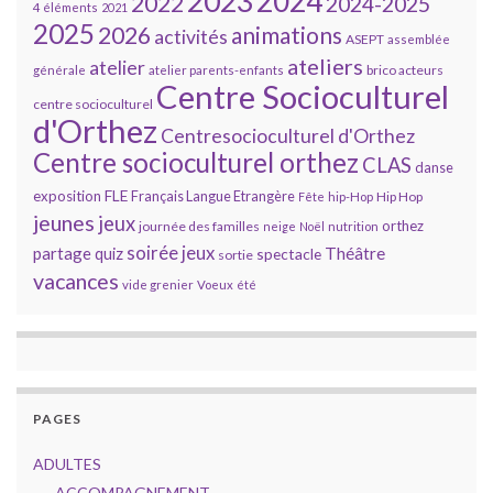
2023
2024
2022
2024-2025
4 éléments
2021
2025
2026
animations
activités
ASEPT
assemblée
ateliers
atelier
brico acteurs
générale
atelier parents-enfants
Centre Socioculturel
centre socioculturel
d'Orthez
Centresocioculturel d'Orthez
Centre socioculturel orthez
CLAS
danse
FLE
exposition
Français Langue Etrangère
Hip Hop
Fête
hip-Hop
jeunes
jeux
orthez
journée des familles
neige
Noël
nutrition
soirée jeux
partage
Théâtre
quiz
spectacle
sortie
vacances
vide grenier
Voeux
été
PAGES
ADULTES
ACCOMPAGNEMENT