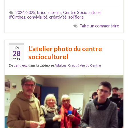
2024-2025
,
brico acteurs
,
Centre Socioculturel
d'Orthez
,
convivialité
,
créativité
,
soliflore
Faire un commentaire
L’atelier photo du centre
FÉV
28
socioculturel
2025
De
centreoz
dans la catégorie
Adultes
,
Créatif
,
Vie du Centre