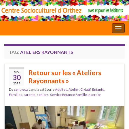
Toggl
TAG:
ATELIERS RAYONNANTS
Retour sur les « Ateliers
MAI
30
Rayonnants »
2025
De
centreoz
dans la catégorie
Adultes
,
Atelier
,
Créatif
,
Enfants
,
Familles
,
parents
,
séniors
,
Service Enfance Famille Insertion