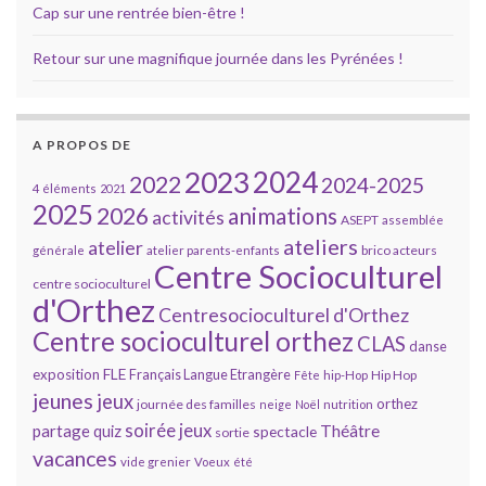
Cap sur une rentrée bien-être !
Retour sur une magnifique journée dans les Pyrénées !
A PROPOS DE
2023
2024
2022
2024-2025
4 éléments
2021
2025
2026
animations
activités
ASEPT
assemblée
ateliers
atelier
brico acteurs
générale
atelier parents-enfants
Centre Socioculturel
centre socioculturel
d'Orthez
Centresocioculturel d'Orthez
Centre socioculturel orthez
CLAS
danse
FLE
exposition
Français Langue Etrangère
Hip Hop
Fête
hip-Hop
jeunes
jeux
orthez
journée des familles
neige
Noël
nutrition
soirée jeux
partage
Théâtre
quiz
spectacle
sortie
vacances
vide grenier
Voeux
été