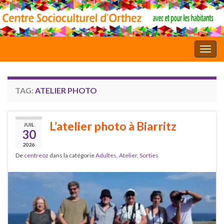
Toggl
TAG:
ATELIER PHOTO
L’atelier photo à Biarritz
JUIL
30
2026
De
centreoz
dans la catégorie
Adultes
,
Atelier
,
Sorties