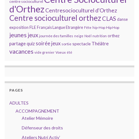
centre socioculturel
d'Orthez
Centresocioculturel d'Orthez
Centre socioculturel orthez
CLAS
danse
FLE
exposition
Français Langue Etrangère
Hip Hop
Fête
hip-Hop
jeunes
jeux
orthez
journée des familles
neige
Noël
nutrition
soirée jeux
partage
Théâtre
quiz
spectacle
sortie
vacances
vide grenier
Voeux
été
PAGES
ADULTES
ACCOMPAGNEMENT
Atelier Mémoire
Défenseur des droits
Ateliers Nutri Activ’