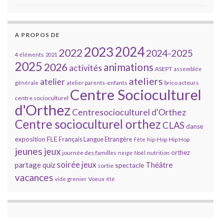
A PROPOS DE
2023
2024
2022
2024-2025
4 éléments
2021
2025
2026
animations
activités
ASEPT
assemblée
ateliers
atelier
brico acteurs
générale
atelier parents-enfants
Centre Socioculturel
centre socioculturel
d'Orthez
Centresocioculturel d'Orthez
Centre socioculturel orthez
CLAS
danse
FLE
exposition
Français Langue Etrangère
Hip Hop
Fête
hip-Hop
jeunes
jeux
orthez
journée des familles
neige
Noël
nutrition
soirée jeux
partage
Théâtre
quiz
spectacle
sortie
vacances
vide grenier
Voeux
été