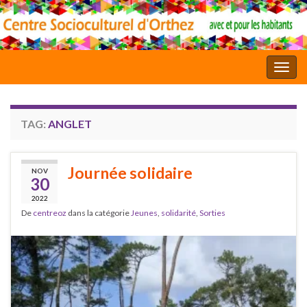
Toggl
TAG:
ANGLET
Journée solidaire
NOV
30
2022
De
centreoz
dans la catégorie
Jeunes
,
solidarité
,
Sorties