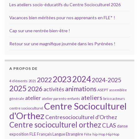
Les ateliers socio-éducatifs du Centre Socioculturel 2026
Vacances bien méritées pour nos apprenants en FLE* !
Cap sur une rentrée bien-être !
Retour sur une magnifique journée dans les Pyrénées !
A PROPOS DE
2023
2024
2022
2024-2025
4 éléments
2021
2025
2026
animations
activités
ASEPT
assemblée
ateliers
atelier
brico acteurs
générale
atelier parents-enfants
Centre Socioculturel
centre socioculturel
d'Orthez
Centresocioculturel d'Orthez
Centre socioculturel orthez
CLAS
danse
FLE
exposition
Français Langue Etrangère
Hip Hop
Fête
hip-Hop