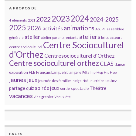
A PROPOS DE
2023
2024
2022
2024-2025
4 éléments
2021
2025
2026
animations
activités
ASEPT
assemblée
ateliers
atelier
brico acteurs
générale
atelier parents-enfants
Centre Socioculturel
centre socioculturel
d'Orthez
Centresocioculturel d'Orthez
Centre socioculturel orthez
CLAS
danse
FLE
exposition
Français Langue Etrangère
Hip Hop
Fête
hip-Hop
jeunes
jeux
orthez
journée des familles
neige
Noël
nutrition
soirée jeux
partage
Théâtre
quiz
spectacle
sortie
vacances
vide grenier
Voeux
été
PAGES