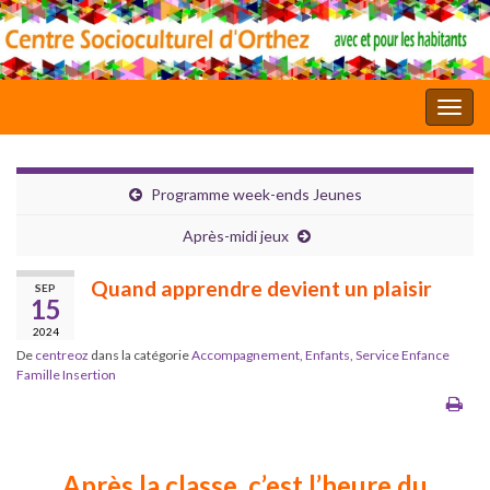
Toggl
Programme week-ends Jeunes
Après-midi jeux
Quand apprendre devient un plaisir
SEP
15
2024
De
centreoz
dans la catégorie
Accompagnement
,
Enfants
,
Service Enfance
Famille Insertion
Après la classe, c’est l’heure du