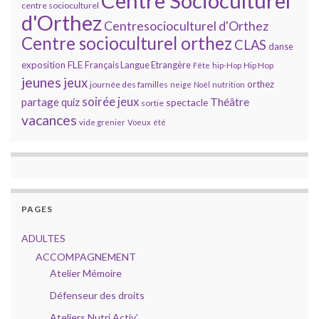
Centre Socioculturel
centre socioculturel
d'Orthez
Centresocioculturel d'Orthez
Centre socioculturel orthez
CLAS
danse
FLE
exposition
Français Langue Etrangère
Hip Hop
Fête
hip-Hop
jeunes
jeux
orthez
journée des familles
neige
Noël
nutrition
soirée jeux
partage
Théâtre
quiz
spectacle
sortie
vacances
vide grenier
Voeux
été
PAGES
ADULTES
ACCOMPAGNEMENT
Atelier Mémoire
Défenseur des droits
Ateliers Nutri Activ’