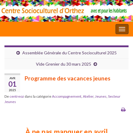
Toggl
Assemblée Générale du Centre Socioculturel 2025
Vide Grenier du 30 mars 2025
Programme des vacances jeunes
AVR
01
2025
De
centreoz
dans la catégorie
Accompagnement
,
Atelier
,
Jeunes
,
Secteur
Jeunes
À ne pas manquer en avril