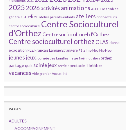
4 éléments
2021
2025
2026
animations
activités
ASEPT
assemblée
ateliers
atelier
brico acteurs
générale
atelier parents-enfants
Centre Socioculturel
centre socioculturel
d'Orthez
Centresocioculturel d'Orthez
Centre socioculturel orthez
CLAS
danse
FLE
exposition
Français Langue Etrangère
Hip Hop
Fête
hip-Hop
jeunes
jeux
orthez
journée des familles
neige
Noël
nutrition
soirée jeux
partage
Théâtre
quiz
spectacle
sortie
vacances
vide grenier
Voeux
été
PAGES
ADULTES
ACCOMPAGNEMENT