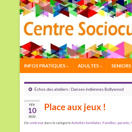
INFOS PRATIQUES
ADULTES
SENIORS
Échos des ateliers : Danses indiennes Bollywood
Place aux jeux !
FÉV
10
2022
De
centreoz
dans la catégorie
Activités familiales
,
Familles
,
parents
,