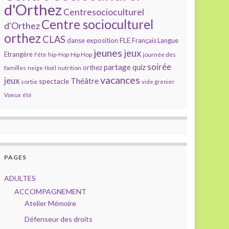
d'Orthez
Centresocioculturel
Centre socioculturel
d'Orthez
orthez
CLAS
FLE
exposition
danse
Français Langue
jeunes
jeux
Etrangère
Hip Hop
journée des
Fête
hip-Hop
soirée
partage
quiz
orthez
familles
neige
Noël
nutrition
vacances
jeux
Théâtre
spectacle
sortie
vide grenier
Voeux
été
PAGES
ADULTES
ACCOMPAGNEMENT
Atelier Mémoire
Défenseur des droits