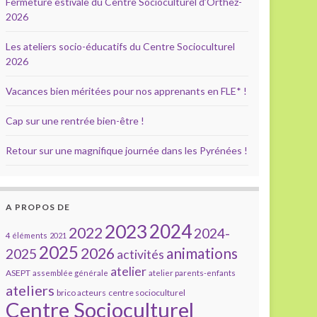
Fermeture estivale du Centre Socioculturel d’Orthez-
2026
Les ateliers socio-éducatifs du Centre Socioculturel
2026
Vacances bien méritées pour nos apprenants en FLE* !
Cap sur une rentrée bien-être !
Retour sur une magnifique journée dans les Pyrénées !
A PROPOS DE
2023
2024
2022
2024-
4 éléments
2021
2025
2026
animations
2025
activités
atelier
ASEPT
assemblée générale
atelier parents-enfants
ateliers
brico acteurs
centre socioculturel
Centre Socioculturel