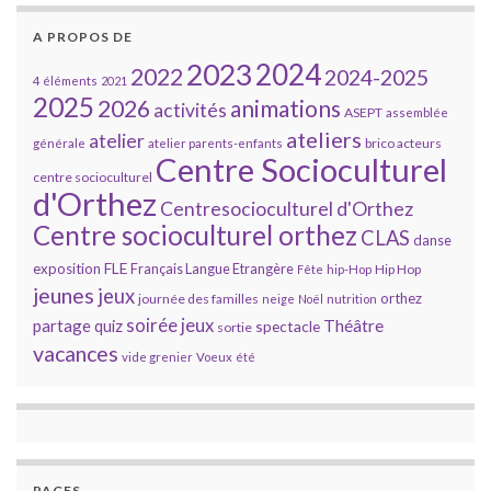
A PROPOS DE
2023
2024
2022
2024-2025
4 éléments
2021
2025
2026
animations
activités
ASEPT
assemblée
ateliers
atelier
brico acteurs
générale
atelier parents-enfants
Centre Socioculturel
centre socioculturel
d'Orthez
Centresocioculturel d'Orthez
Centre socioculturel orthez
CLAS
danse
FLE
exposition
Français Langue Etrangère
Hip Hop
Fête
hip-Hop
jeunes
jeux
orthez
journée des familles
neige
Noël
nutrition
soirée jeux
partage
Théâtre
quiz
spectacle
sortie
vacances
vide grenier
Voeux
été
PAGES