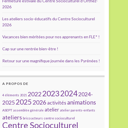
Fermeture estivale du Centre Socioculturel d’Orthez-
2026
Les ateliers socio-éducatifs du Centre Socioculturel
2026
Vacances bien méritées pour nos apprenants en FLE* !
Cap sur une rentrée bien-être !
Retour sur une magnifique journée dans les Pyrénées !
A PROPOS DE
2023
2024
2022
2024-
4 éléments
2021
2025
2026
animations
2025
activités
atelier
ASEPT
assemblée générale
atelier parents-enfants
ateliers
brico acteurs
centre socioculturel
Centre Socioculturel