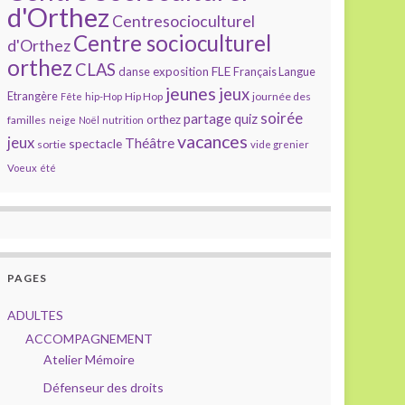
d'Orthez
Centresocioculturel
Centre socioculturel
d'Orthez
orthez
CLAS
FLE
exposition
danse
Français Langue
jeunes
jeux
Etrangère
Hip Hop
journée des
Fête
hip-Hop
soirée
partage
quiz
orthez
familles
neige
Noël
nutrition
vacances
jeux
Théâtre
spectacle
sortie
vide grenier
Voeux
été
PAGES
ADULTES
ACCOMPAGNEMENT
Atelier Mémoire
Défenseur des droits