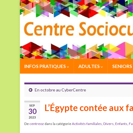
INFOS PRATIQUES
ADULTES
SENIORS
En octobre au CyberCentre
L’Égypte contée aux f
SEP
30
2023
De
centreoz
dans la catégorie
Activités familiales
,
Divers
,
Enfants
,
Fa