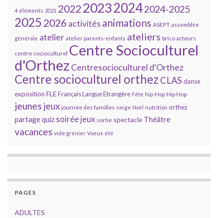
2023
2024
2022
2024-2025
4 éléments
2021
2025
2026
animations
activités
ASEPT
assemblée
ateliers
atelier
brico acteurs
générale
atelier parents-enfants
Centre Socioculturel
centre socioculturel
d'Orthez
Centresocioculturel d'Orthez
Centre socioculturel orthez
CLAS
danse
FLE
exposition
Français Langue Etrangère
Hip Hop
Fête
hip-Hop
jeunes
jeux
orthez
journée des familles
neige
Noël
nutrition
soirée jeux
partage
Théâtre
quiz
spectacle
sortie
vacances
vide grenier
Voeux
été
PAGES
ADULTES