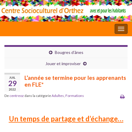
Toggl
Bougres d’ânes
Jouer et improviser
L’année se termine pour les apprenants
JUIL
29
en FLE*
2022
De
centreoz
dans la catégorie
Adultes
,
Formations
Un temps de partage et d’échange…