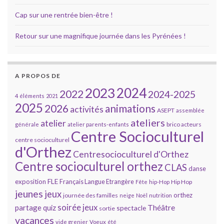
Cap sur une rentrée bien-être !
Retour sur une magnifique journée dans les Pyrénées !
A PROPOS DE
2023
2024
2022
2024-2025
4 éléments
2021
2025
2026
animations
activités
ASEPT
assemblée
ateliers
atelier
brico acteurs
générale
atelier parents-enfants
Centre Socioculturel
centre socioculturel
d'Orthez
Centresocioculturel d'Orthez
Centre socioculturel orthez
CLAS
danse
FLE
exposition
Français Langue Etrangère
Hip Hop
Fête
hip-Hop
jeunes
jeux
orthez
journée des familles
neige
Noël
nutrition
soirée jeux
partage
Théâtre
quiz
spectacle
sortie
vacances
vide grenier
Voeux
été