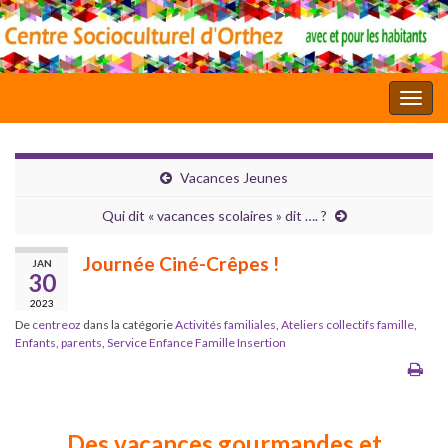
Toggl
Vacances Jeunes
Qui dit « vacances scolaires » dit …. ?
Journée Ciné-Crêpes !
JAN
30
2023
De
centreoz
dans la catégorie
Activités familiales
,
Ateliers collectifs famille
,
Enfants
,
parents
,
Service Enfance Famille Insertion
Des vacances gourmandes et