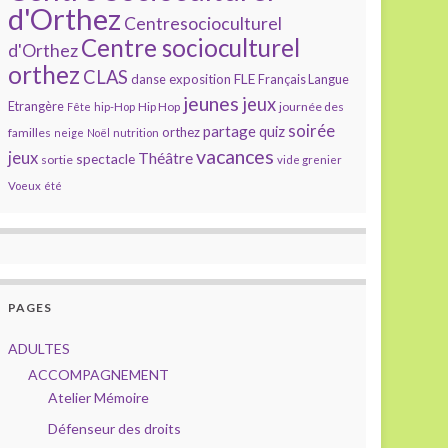
d'Orthez
Centresocioculturel
Centre socioculturel
d'Orthez
orthez
CLAS
FLE
exposition
danse
Français Langue
jeunes
jeux
Etrangère
Hip Hop
journée des
Fête
hip-Hop
soirée
partage
quiz
orthez
familles
neige
Noël
nutrition
vacances
jeux
Théâtre
spectacle
sortie
vide grenier
Voeux
été
PAGES
ADULTES
ACCOMPAGNEMENT
Atelier Mémoire
Défenseur des droits