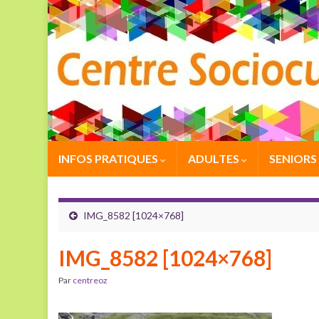
INFOS PRATIQUES
ADULTES
SENIORS
IMG_8582 [1024×768]
IMG_8582 [1024×768]
Par
centreoz