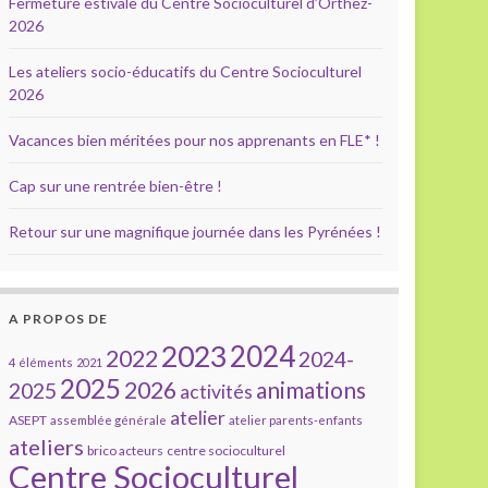
Fermeture estivale du Centre Socioculturel d’Orthez-
2026
Les ateliers socio-éducatifs du Centre Socioculturel
2026
Vacances bien méritées pour nos apprenants en FLE* !
Cap sur une rentrée bien-être !
Retour sur une magnifique journée dans les Pyrénées !
A PROPOS DE
2023
2024
2022
2024-
4 éléments
2021
2025
2026
animations
2025
activités
atelier
ASEPT
assemblée générale
atelier parents-enfants
ateliers
brico acteurs
centre socioculturel
Centre Socioculturel