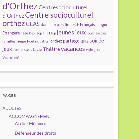
d'Orthez
Centresocioculturel
Centre socioculturel
d'Orthez
orthez
CLAS
FLE
exposition
danse
Français Langue
jeunes
jeux
Etrangère
Hip Hop
journée des
Fête
hip-Hop
soirée
partage
quiz
orthez
familles
neige
Noël
nutrition
vacances
jeux
Théâtre
spectacle
sortie
vide grenier
Voeux
été
PAGES
ADULTES
ACCOMPAGNEMENT
Atelier Mémoire
Défenseur des droits