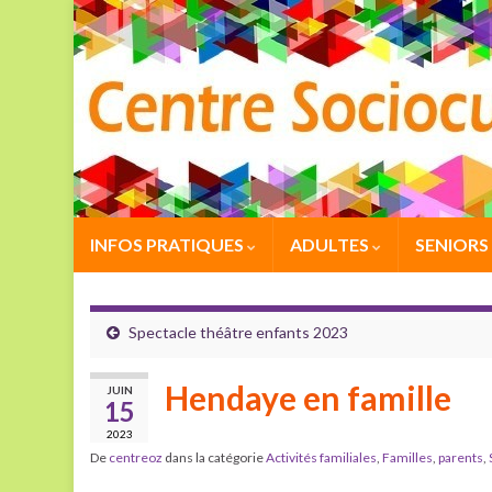
INFOS PRATIQUES
ADULTES
SENIORS
Spectacle théâtre enfants 2023
Hendaye en famille
JUIN
15
2023
De
centreoz
dans la catégorie
Activités familiales
,
Familles
,
parents
,