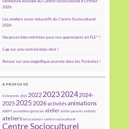
Fermeture estivale du Centre Socioculturel d’Orthez-
2026
Les ateliers socio-éducatifs du Centre Socioculturel
2026
Vacances bien méritées pour nos apprenants en FLE* !
Cap sur une rentrée bien-être !
Retour sur une magnifique journée dans les Pyrénées !
A PROPOS DE
2023
2024
2022
2024-
4 éléments
2021
2025
2026
animations
2025
activités
atelier
ASEPT
assemblée générale
atelier parents-enfants
ateliers
brico acteurs
centre socioculturel
Centre Socioculturel