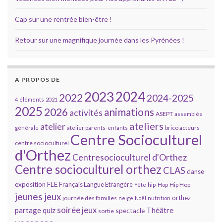
Cap sur une rentrée bien-être !
Retour sur une magnifique journée dans les Pyrénées !
A PROPOS DE
2023
2024
2022
2024-2025
4 éléments
2021
2025
2026
animations
activités
ASEPT
assemblée
ateliers
atelier
brico acteurs
générale
atelier parents-enfants
Centre Socioculturel
centre socioculturel
d'Orthez
Centresocioculturel d'Orthez
Centre socioculturel orthez
CLAS
danse
FLE
exposition
Français Langue Etrangère
Hip Hop
Fête
hip-Hop
jeunes
jeux
orthez
journée des familles
neige
Noël
nutrition
soirée jeux
partage
Théâtre
quiz
spectacle
sortie