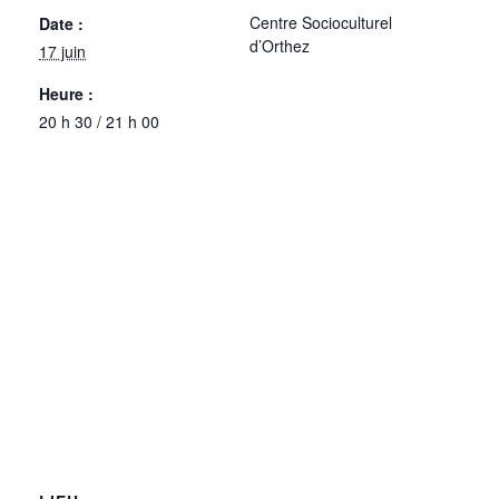
Centre Socioculturel
Date :
d’Orthez
17 juin
Heure :
20 h 30 / 21 h 00